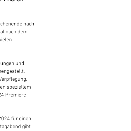
Wochenende nach 
Mal nach dem 
ielen 
tzungen und 
ngestellt. 
Verpflegung, 
ben speziellem 
24 Premiere – 
024 für einen 
tagabend gibt 