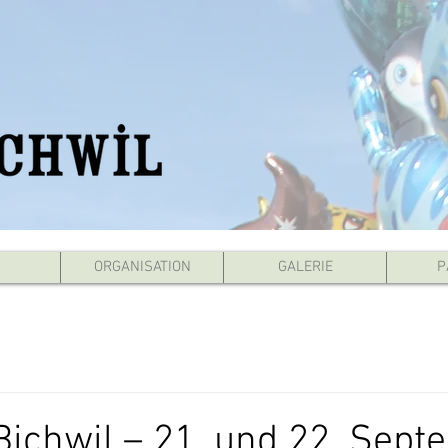
ORGANISATION
GALERIE
P
 Bichwil – 21. und 22. Sep