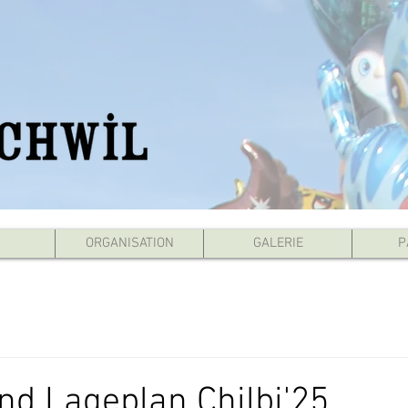
ORGANISATION
GALERIE
P
nd Lageplan Chilbi'25