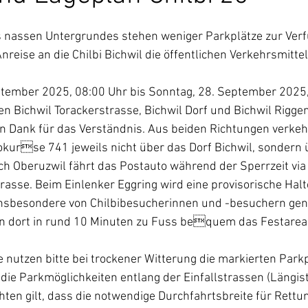
assen Untergrundes stehen weniger Parkplätze zur Verfü
nreise an die Chilbi Bichwil die öffentlichen Verkehrsmittel
tember 2025, 08:00 Uhr bis Sonntag, 28. September 2025,
en Bichwil Torackerstrasse, Bichwil Dorf und Bichwil Riggen
n Dank für das Verständnis. Aus beiden Richtungen verkeh
kurse 741 jeweils nicht über das Dorf Bichwil, sondern ü
h Oberuzwil fährt das Postauto während der Sperrzeit via
sse. Beim Einlenker Eggring wird eine provisorische Halte
 insbesondere von Chilbibesucherinnen und -besuchern gen
on dort in rund 10 Minuten zu Fuss bequem das Festareal
e nutzen bitte bei trockener Witterung die markierten Parkp
 die Parkmöglichkeiten entlang der Einfallstrassen (Längis
hten gilt, dass die notwendige Durchfahrtsbreite für Rett