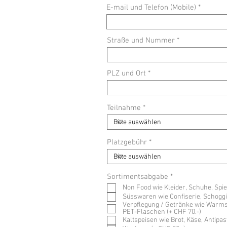
E-mail und Telefon (Mobile)
Straße und Nummer
PLZ und Ort
Teilnahme
Platzgebühr
P
Sortimentsabgabe
*
f
Non Food wie Kleider, Schuhe, Spie
l
Süsswaren wie Confiserie, Schoggif
i
Verpflegung / Getränke wie Warmsp
c
PET-Flaschen (+ CHF 70.-)
h
Kaltspeisen wie Brot, Käse, Antipast
t