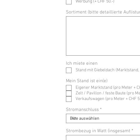
Werbung (+ CHF 50.-)
f
e
l
Sortiment (bitte detaillierte Auflis
d
Ich miete einen
Stand mit Giebeldach (Marktstand, 
Mein Stand ist ein(e)
Eigener Marktstand (pro Meter + CH
Zelt / Pavillon / feste Baute (pro 
Verkaufswagen (pro Meter + CHF 5.
Stromanschluss
Strombezug in Watt (insgesamt