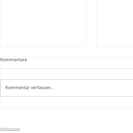
Kommentare
Kommentar verfassen...
Rückblick Chilbi'25 Bichwil
Gewinner M
Chilbi'25
Impressum