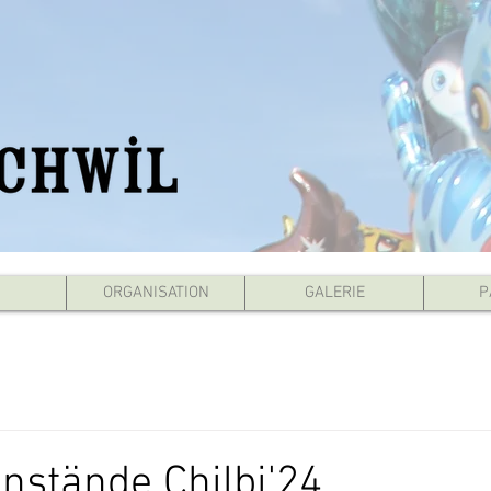
ORGANISATION
GALERIE
P
stände Chilbi'24