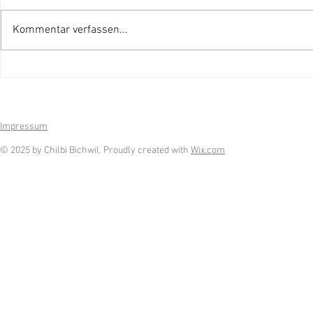
Kommentar verfassen...
Rückblick Chilbi'25 Bichwil
Gewinner M
Chilbi'25
Impressum
© 2025 by Chilbi Bichwil. Proudly created with
Wix.com